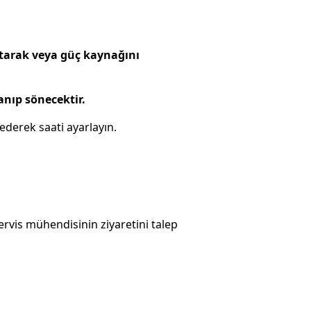
artarak veya güç kaynağını
yanıp sönecektir.
ederek saati ayarlayın.
ervis mühendisinin ziyaretini talep