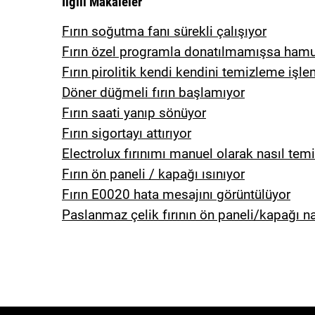
İlgili Makaleler
Fırın soğutma fanı sürekli çalışıyor
Fırın özel programla donatılmamışsa hamur
Fırın pirolitik kendi kendini temizleme işl
Döner düğmeli fırın başlamıyor
Fırın saati yanıp sönüyor
Fırın sigortayı attırıyor
Electrolux fırınımı manuel olarak nasıl temi
Fırın ön paneli / kapağı ısınıyor
Fırın E0020 hata mesajını görüntülüyor
Paslanmaz çelik fırının ön paneli/kapağı na