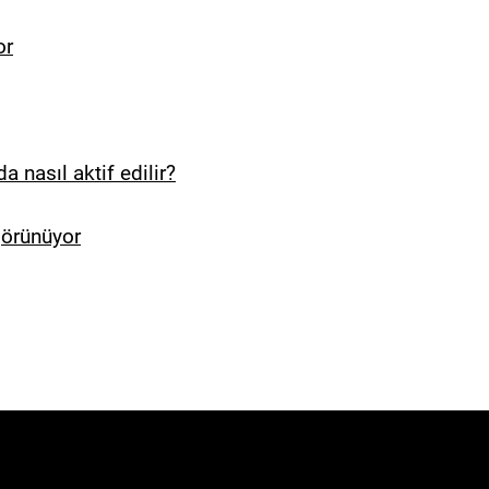
or
 nasıl aktif edilir?
örünüyor