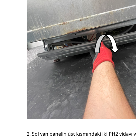
2. Sol yan panelin üst kısmındaki iki PH2 vidayı 